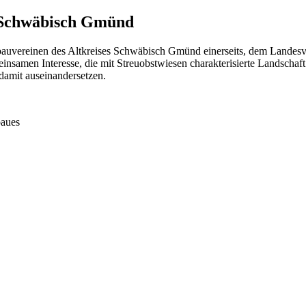
 Schwäbisch Gmünd
nbauvereinen des Altkreises Schwäbisch Gmünd einerseits, dem Lande
samen Interesse, die mit Streuobstwiesen charakterisierte Landschaft z
t damit auseinandersetzen.
baues