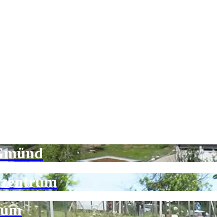
 Gmünd
tzentrum
rum