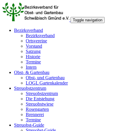
Toggle navigation
Bezirksverband
Bezirksverband
Ortsvereine
Vorstand
Satzung
Historie
Termine
Intern
Obst- & Gartenbau
Obst- und Gartenbau
LOGL Gartenkalender
Streuobstzentrum
Streuobstzentrum
Die Entstehung
Streuobstwiese
Rosengarten
Brennerei
Termine
Streuobst-Guide
Streuobst-Guide