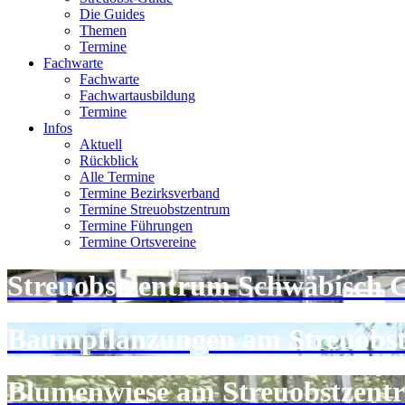
Die Guides
Themen
Termine
Fachwarte
Fachwarte
Fachwartausbildung
Termine
Infos
Aktuell
Rückblick
Alle Termine
Termine Bezirksverband
Termine Streuobstzentrum
Termine Führungen
Termine Ortsvereine
Streuobstzentrum Schwäbisch
Baumpflanzungen am Streuobs
Blumenwiese am Streuobstzent