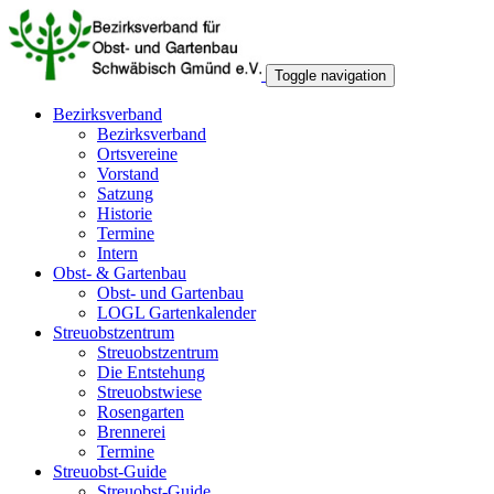
Toggle navigation
Bezirksverband
Bezirksverband
Ortsvereine
Vorstand
Satzung
Historie
Termine
Intern
Obst- & Gartenbau
Obst- und Gartenbau
LOGL Gartenkalender
Streuobstzentrum
Streuobstzentrum
Die Entstehung
Streuobstwiese
Rosengarten
Brennerei
Termine
Streuobst-Guide
Streuobst-Guide