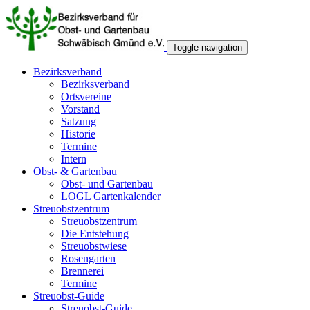
Toggle navigation
Bezirksverband
Bezirksverband
Ortsvereine
Vorstand
Satzung
Historie
Termine
Intern
Obst- & Gartenbau
Obst- und Gartenbau
LOGL Gartenkalender
Streuobstzentrum
Streuobstzentrum
Die Entstehung
Streuobstwiese
Rosengarten
Brennerei
Termine
Streuobst-Guide
Streuobst-Guide