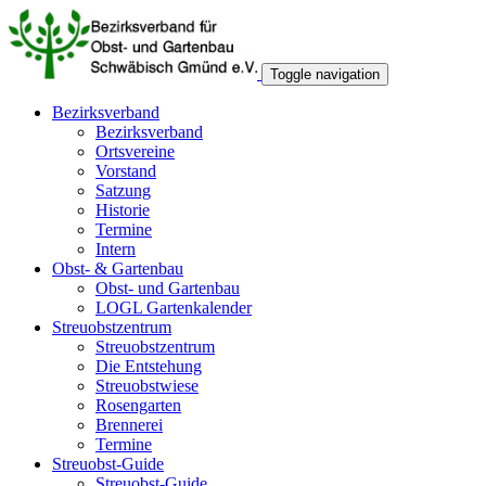
Toggle navigation
Bezirksverband
Bezirksverband
Ortsvereine
Vorstand
Satzung
Historie
Termine
Intern
Obst- & Gartenbau
Obst- und Gartenbau
LOGL Gartenkalender
Streuobstzentrum
Streuobstzentrum
Die Entstehung
Streuobstwiese
Rosengarten
Brennerei
Termine
Streuobst-Guide
Streuobst-Guide