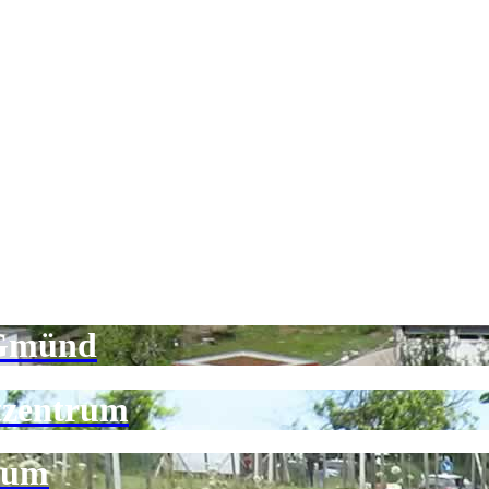
 Gmünd
tzentrum
rum