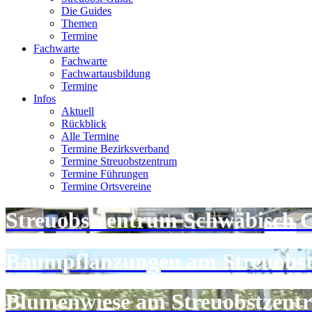
Die Guides
Themen
Termine
Fachwarte
Fachwarte
Fachwartausbildung
Termine
Infos
Aktuell
Rückblick
Alle Termine
Termine Bezirksverband
Termine Streuobstzentrum
Termine Führungen
Termine Ortsvereine
Streuobstzentrum Schwäbisch
Baumpflanzungen am Streuobs
Blumenwiese am Streuobstzent