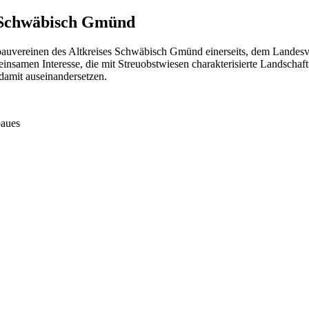
 Schwäbisch Gmünd
nbauvereinen des Altkreises Schwäbisch Gmünd einerseits, dem Lande
samen Interesse, die mit Streuobstwiesen charakterisierte Landschaft z
t damit auseinandersetzen.
baues