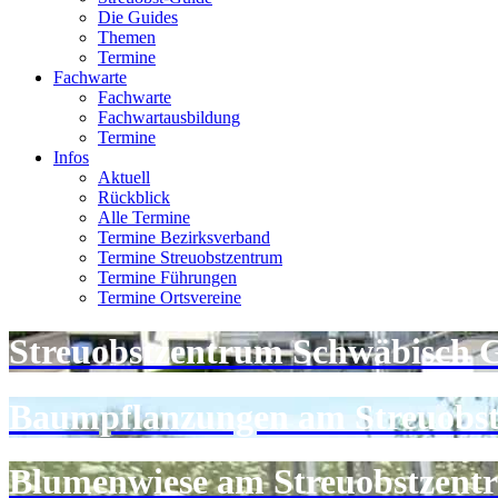
Die Guides
Themen
Termine
Fachwarte
Fachwarte
Fachwartausbildung
Termine
Infos
Aktuell
Rückblick
Alle Termine
Termine Bezirksverband
Termine Streuobstzentrum
Termine Führungen
Termine Ortsvereine
Streuobstzentrum Schwäbisch
Baumpflanzungen am Streuobs
Blumenwiese am Streuobstzent