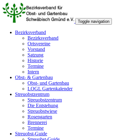
Toggle navigation
Bezirksverband
Bezirksverband
Ortsvereine
Vorstand
Satzung
Historie
Termine
Intern
Obst- & Gartenbau
Obst- und Gartenbau
LOGL Gartenkalender
Streuobstzentrum
Streuobstzentrum
Die Entstehung
Streuobstwiese
Rosengarten
Brennerei
Termine
Streuobst-Guide
Streuobst-Guide