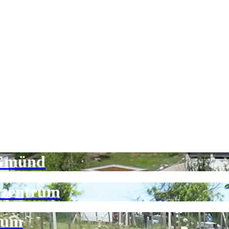
 Gmünd
tzentrum
rum