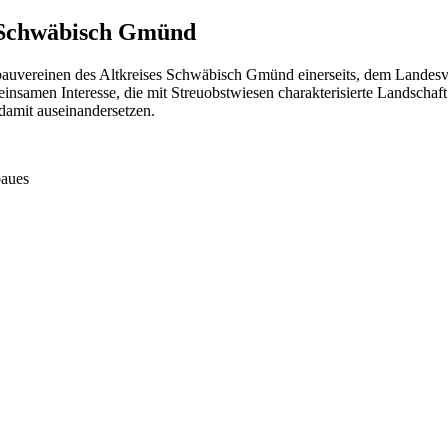
 Schwäbisch Gmünd
nbauvereinen des Altkreises Schwäbisch Gmünd einerseits, dem Lande
samen Interesse, die mit Streuobstwiesen charakterisierte Landschaft z
t damit auseinandersetzen.
baues