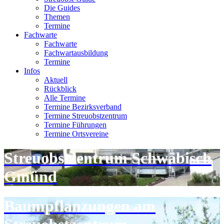
Die Guides
Themen
Termine
Fachwarte
Fachwarte
Fachwartausbildung
Termine
Infos
Aktuell
Rückblick
Alle Termine
Termine Bezirksverband
Termine Streuobstzentrum
Termine Führungen
Termine Ortsvereine
Streuobstzentrum Schwäbisch
Gmünd
Baumpflanzungen am