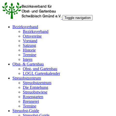
Toggle navigation
Bezirksverband
Bezirksverband
Ortsvereine
Vorstand
Satzung
Historie
Termine
Intern
Obst- & Gartenbau
Obst- und Gartenbau
LOGL Gartenkalender
Streuobstzentrum
Streuobstzentrum
Die Entstehung
Streuobstwiese
Rosengarten
Brennerei
Termine
Streuobst-Guide
Streuobst-Guide