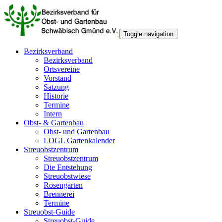
Toggle navigation
Bezirksverband
Bezirksverband
Ortsvereine
Vorstand
Satzung
Historie
Termine
Intern
Obst- & Gartenbau
Obst- und Gartenbau
LOGL Gartenkalender
Streuobstzentrum
Streuobstzentrum
Die Entstehung
Streuobstwiese
Rosengarten
Brennerei
Termine
Streuobst-Guide
Streuobst-Guide