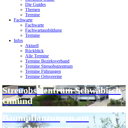
Die Guides
Themen
Termine
Fachwarte
Fachwarte
Fachwartausbildung
Termine
Infos
Aktuell
Rückblick
Alle Termine
Termine Bezirksverband
Termine Streuobstzentrum
Termine Führungen
Termine Ortsvereine
Streuobstzentrum Schwäbisch
Gmünd
Baumpflanzungen am