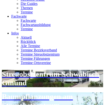
Die Guides
Themen
Termine
Fachwarte
Fachwarte
Fachwartausbildung
Termine
Infos
Aktuell
Rückblick
Alle Termine
Termine Bezirksverband
Termine Streuobstzentrum
Termine Führungen
Termine Ortsvereine
Streuobstzentrum Schwäbisch
Gmünd
Baumpflanzungen am