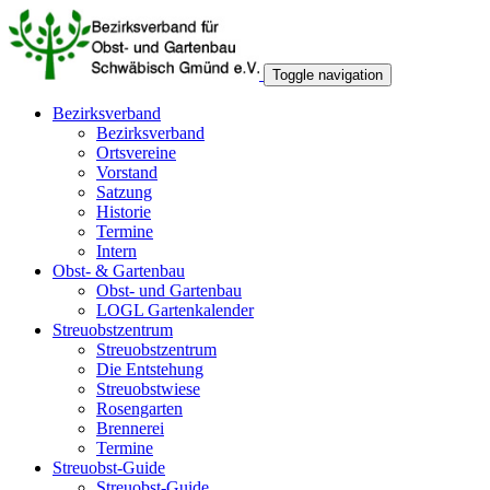
Toggle navigation
Bezirksverband
Bezirksverband
Ortsvereine
Vorstand
Satzung
Historie
Termine
Intern
Obst- & Gartenbau
Obst- und Gartenbau
LOGL Gartenkalender
Streuobstzentrum
Streuobstzentrum
Die Entstehung
Streuobstwiese
Rosengarten
Brennerei
Termine
Streuobst-Guide
Streuobst-Guide