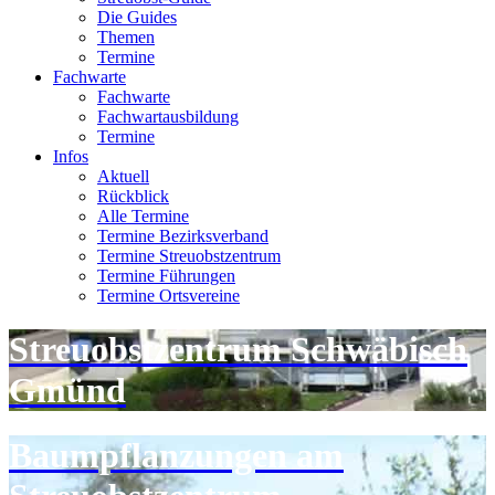
Die Guides
Themen
Termine
Fachwarte
Fachwarte
Fachwartausbildung
Termine
Infos
Aktuell
Rückblick
Alle Termine
Termine Bezirksverband
Termine Streuobstzentrum
Termine Führungen
Termine Ortsvereine
Streuobstzentrum Schwäbisch
Gmünd
Baumpflanzungen am