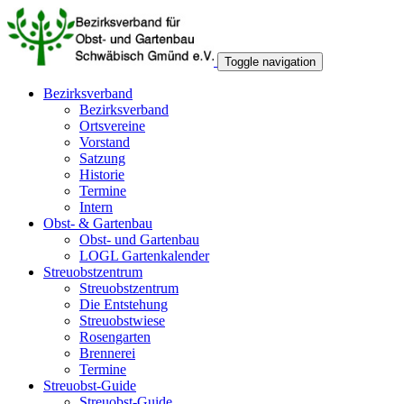
Toggle navigation
Bezirksverband
Bezirksverband
Ortsvereine
Vorstand
Satzung
Historie
Termine
Intern
Obst- & Gartenbau
Obst- und Gartenbau
LOGL Gartenkalender
Streuobstzentrum
Streuobstzentrum
Die Entstehung
Streuobstwiese
Rosengarten
Brennerei
Termine
Streuobst-Guide
Streuobst-Guide