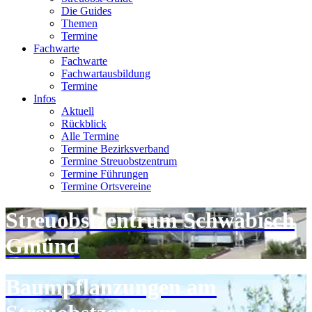
Die Guides
Themen
Termine
Fachwarte
Fachwarte
Fachwartausbildung
Termine
Infos
Aktuell
Rückblick
Alle Termine
Termine Bezirksverband
Termine Streuobstzentrum
Termine Führungen
Termine Ortsvereine
Streuobstzentrum Schwäbisch
Gmünd
Baumpflanzungen am