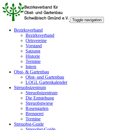
Toggle navigation
Bezirksverband
Bezirksverband
Ortsvereine
Vorstand
Satzung
Historie
Termine
Intern
Obst- & Gartenbau
Obst- und Gartenbau
LOGL Gartenkalender
Streuobstzentrum
Streuobstzentrum
Die Entstehung
Streuobstwiese
Rosengarten
Brennerei
Termine
Streuobst-Guide
Streuobst-Guide